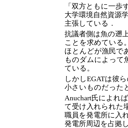
「双方ともに一歩
大学環境自然資源学部の学
主張している．
抗議者側は魚の遡
ことを求めている
ほとんどが漁民であ
ものダムによって
ている。
しかしEGATは彼
小さいものだった
Anuchart氏に
て受け入れられた場
職員を発電所に入れ
発電所周辺を占拠し