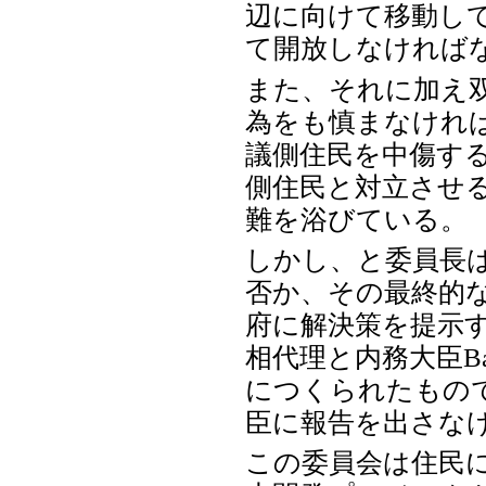
辺に向けて移動し
て開放しなければ
また、それに加え
為をも慎まなければ
議側住民を中傷す
側住民と対立させ
難を浴びている。
しかし、と委員長
否か、その最終的
府に解決策を提示
相代理と内務大臣Ban
につくられたもの
臣に報告を出さな
この委員会は住民に