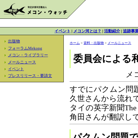
イベント
|
メコン河とは？
|
活動紹介
|
追跡事
出版物
ホーム
>
資料・出版物
>
メールニュース
フォーラムMekong
メコン・ライブラリー
委員会による
メールニュース
イベント
メ
プレスリリース・要請文
すでにパクムン問
久世さんから流れ
タイの英字新聞The
角田さんが翻訳し
パクムン問題