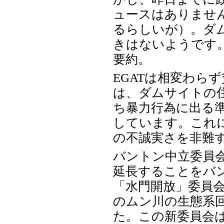
ュースはありませ
るらしいが）。ダ
きはないようです
要約。
EGATは相変わら
は、ダムサイトの
ち暴力行為に出る
しています。これに
の不誠実さを非難
バントン中立委員
延長することをバ
「水門開放」委員
のムン川の生態系
た。この新委員会