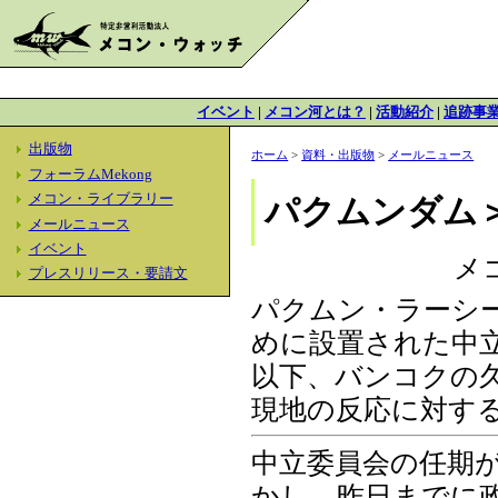
イベント
|
メコン河とは？
|
活動紹介
|
追跡事
出版物
ホーム
>
資料・出版物
>
メールニュース
フォーラムMekong
メコン・ライブラリー
パクムンダム
メールニュース
イベント
メ
プレスリリース・要請文
パクムン・ラーシ
めに設置された中立
以下、バンコクの
現地の反応に対す
中立委員会の任期
かし、昨日までに政