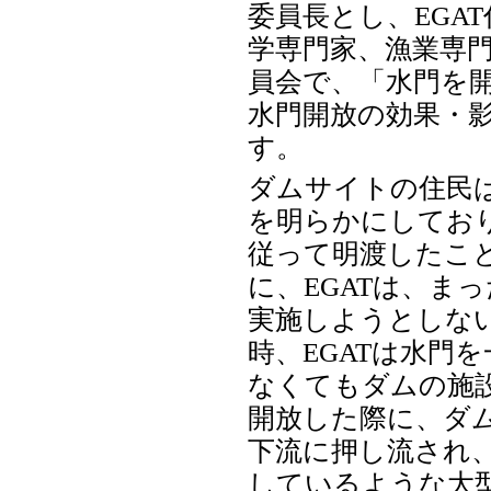
委員長とし、EGA
学専門家、漁業専
員会で、「水門を
水門開放の効果・
す。
ダムサイトの住民
を明らかにしており
従って明渡したこ
に、EGATは、ま
実施しようとしな
時、EGATは水門
なくてもダムの施
開放した際に、ダ
下流に押し流され、
しているような大