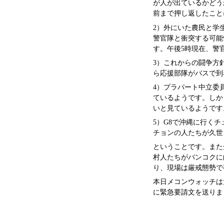
が人が出ているかどう
前まで押し返したこと
2）外にいた農民と学
警官隊と衝突する可能
す。午後5時現在、警
3）これからの闘争方
ら応援部隊がバスで到
4）プラパート中立委
ているようです。しか
いと見ているようです
5）G8で沖縄に行く
チョンの人たちが久世
ということです。また
村人たちがバンコクに
り、現場は厳戒態勢で
本日メコンウォッチは
に緊急要請文を送りま