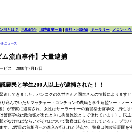
ン河とは？
|
活動紹介
|
追跡事業一覧
|
資料・出版物
|
ギャラリー
|
メコン・ウ
ールニュース
ダム流血事件】大量逮捕
ビス 2000年7月17日
議農民と学生200人以上が逮捕された！！
緊迫してきました。バンコクの久世さんと岡本さんの情報によりますと
座り込んでいたサマッチャー・コンチョンの農民と学生連盟ソー・ノー・
0名前後）が警察に逮捕され、女性はサーラーヤーの新警察士官学校、男性
は警察学校は政治犯が出たときに拘留施設として使わています）。民主
状がなければならいがそれについて警察は口をにごしている」。プラパ
ます。2度目の首相府への進入が行われた時点で、警察は強攻策展開を