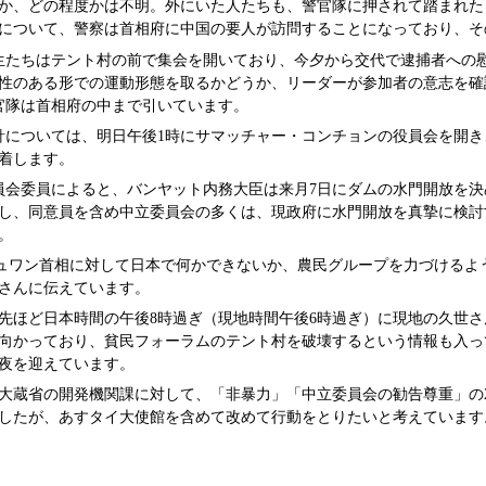
か、どの程度かは不明。外にいた人たちも、警官隊に押されて踏まれた
について、警察は首相府に中国の要人が訪問することになっており、そ
生たちはテント村の前で集会を開いており、今夕から交代で逮捕者への
性のある形での運動形態を取るかどうか、リーダーが参加者の意志を確
官隊は首相府の中まで引いています。
針については、明日午後1時にサマッチャー・コンチョンの役員会を開
着します。
員会委員によると、バンヤット内務大臣は来月7日にダムの水門開放を
し、同意員を含め中立委員会の多くは、現政府に水門開放を真摯に検討
。
チュワン首相に対して日本で何かできないか、農民グループを力づける
さんに伝えています。
先ほど日本時間の午後8時過ぎ（現地時間午後6時過ぎ）に現地の久世
向かっており、貧民フォーラムのテント村を破壊するという情報も入っ
夜を迎えています。
大蔵省の開発機関課に対して、「非暴力」「中立委員会の勧告尊重」の
したが、あすタイ大使館を含めて改めて行動をとりたいと考えています