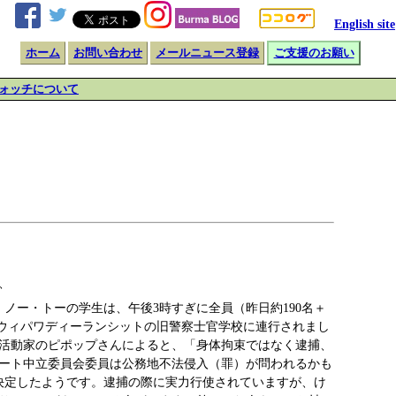
English site
ホーム
お問い合わせ
メールニュース登録
ご支援のお願い
ォッチについて
、
ノー・トーの学生は、午後3時すぎに全員（昨日約190名＋
はウィパワディーランシットの旧警察士官学校に連行されまし
活動家のピポップさんによると、「身体拘束ではなく逮捕、
ート中立委員会委員は公務地不法侵入（罪）が問われるかも
決定したようです。逮捕の際に実力行使されていますが、け