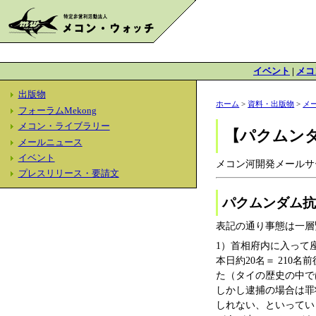
イベント
|
メコ
出版物
ホーム
>
資料・出版物
>
メ
フォーラムMekong
メコン・ライブラリー
【パクムン
メールニュース
イベント
メコン河開発メールサー
プレスリリース・要請文
パクムンダム抗
表記の通り事態は一層
1）首相府内に入って
本日約20名＝ 21
た（タイの歴史の中で
しかし逮捕の場合は罪
しれない、といってい