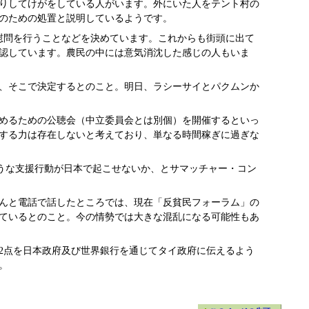
りしてけがをしている人がいます。外にいた人をテント村の
のための処置と説明しているようです。
慰問を行うことなどを決めています。これからも街頭に出て
認しています。農民の中には意気消沈した感じの人もいま
き、そこで決定するとのこと。明日、ラシーサイとパクムンか
決めるための公聴会（中立委員会とは別個）を開催するといっ
する力は存在しないと考えており、単なる時間稼ぎに過ぎな
ような支援行動が日本で起こせないか、とサマッチャー・コン
さんと電話で話したところでは、現在「反貧民フォーラム」の
ているとのこと。今の情勢では大きな混乱になる可能性もあ
2点を日本政府及び世界銀行を通じてタイ政府に伝えるよう
。