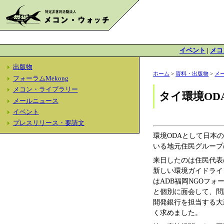
イベント
|
メコ
出版物
ホーム
>
資料・出版物
>
メ
フォーラムMekong
メコン・ライブラリー
タイ環境OD
メールニュース
イベント
プレスリリース・要請文
環境ODAとして日本
いる地元住民グループ
来日したのは住民代表
新しい環境ガイドライ
はADB福岡NGOフ
と個別に面会して、問
開発銀行を担当する大
く求めました。