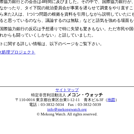
際協力銀行との会合は4時間に及びました。その中で、国際協力銀行が
なかったり、タイ下院の統治委員会が事業を遅らせて調査をやり直すこ
ら来た2人は、1つ1つ問題の根拠を資料を引用しながら説明していたに
ると思っているのなら、議論するのは無駄」などと語気を強める場面も
国際協力銀行の反応は予想通りで特に失望も驚きもない。ただ市民や国
れからも闘っていくしかない」と話していました。
トに関する詳しい情報は、以下のページをご覧下さい。
水処理プロジェクト
サイトマップ
メコン・ウォッチ
特定非営利活動法人
〒110-0016 東京都台東区台東1-12-11 青木ビル3F（
地図
）
電話：03-3832-5034 Fax：03-3832-5039
info＠mekongwatch.org
© Mekong Watch. All rights reserved.