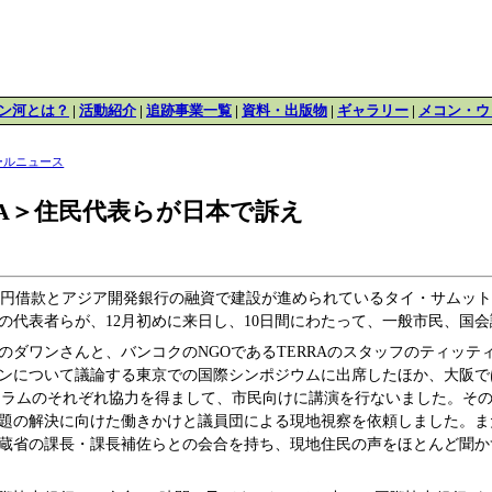
ン河とは？
|
活動紹介
|
追跡事業一覧
|
資料・出版物
|
ギャラリー
|
メコン・ウ
ールニュース
A＞住民代表らが日本で訴え
の円借款とアジア開発銀行の融資で建設が進められているタイ・サムッ
の代表者らが、12月初めに来日し、10日間にわたって、一般市民、国
のダワンさんと、バンコクのNGOであるTERRAのスタッフのティッテ
ンについて議論する東京での国際シンポジウムに出席したほか、大阪で
ォーラムのそれぞれ協力を得まして、市民向けに講演を行ないました。そ
題の解決に向けた働きかけと議員団による現地視察を依頼しました。ま
蔵省の課長・課長補佐らとの会合を持ち、現地住民の声をほとんど聞か