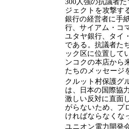
300人強の抗議者
ジェクトを攻撃す
銀行の経営者に手
行、サイアム・コ
ユタヤ銀行、タイ
である。抗議者た
ック区に位置して
ンコクの本店から
たちのメッセージ
クルット村保護グループ
は、日本の国際協
激しい反対に直面
がらないため、プ
ければならなくな
ユニオン電力開発会