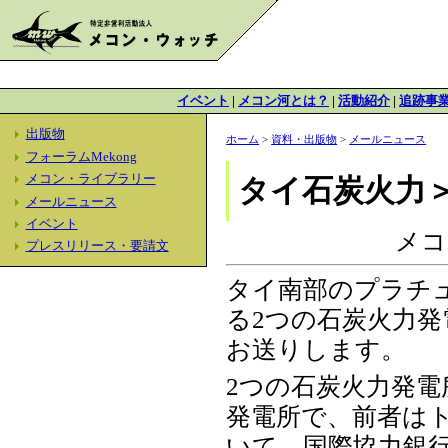
イベント
|
メコン河とは？
|
活動紹介
|
追跡事
出版物
ホーム
>
資料・出版物
>
メールニュース
フォーラムMekong
メコン・ライブラリー
タイ石炭火力
メールニュース
イベント
メコ
プレスリリース・要請文
タイ南部のプラチ
る2つの石炭火力
お送りします。
2つの石炭火力発
発電所で、前者は
いて、国際協力銀