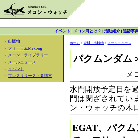
イベント
|
メコン河とは？
|
活動紹介
|
追跡事
出版物
ホーム
>
資料・出版物
>
メールニュース
フォーラムMekong
メコン・ライブラリー
パクムンダム
メールニュース
イベント
メ
プレスリリース・要請文
水門開放予定日を
門は閉ざされてい
ン・ウォッチの木
EGAT、パク