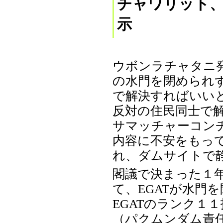
チャワリット
示
ウボンラチャタニ発
の水門を閉められ
で解決すればいい
反対の住民同士で
サマッチャーコン
内容に不安をもって
れ、ダムサイトで
閣議で決まった１
て、EGATが水門
EGATのランク１
（パクムンダム責