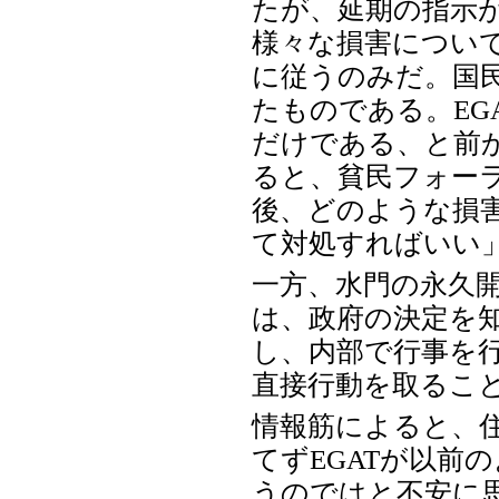
たが、延期の指示が
様々な損害について
に従うのみだ。国
たものである。EG
だけである、と前
ると、貧民フォー
後、どのような損
て対処すればいい
一方、水門の永久
は、政府の決定を
し、内部で行事を
直接行動を取るこ
情報筋によると、
てずEGATが以前
うのではと不安に