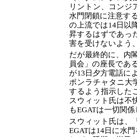
リントン、コンジ
水門閉鎖に注意す
の上流では14日以
昇するはずであっ
害を受けないよう
だが最終的に、内
員会」の座長であ
が13日夕方電話に
ボンラチャタニ大
するよう指示したこ
スウィット氏は不
もEGATは一切関
スウィット氏は、
EGATは14日に