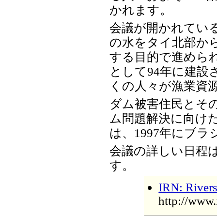
かれます。
会議が開かれてい
の水をタイ北部か
する目的で進めら
として94年に建設さ
くの人々が漁業資
ダム被害住民とそ
ム問題解決に向け
は、1997年にブ
会議の詳しい日程
す。
IRN: Rivers
http://www.i