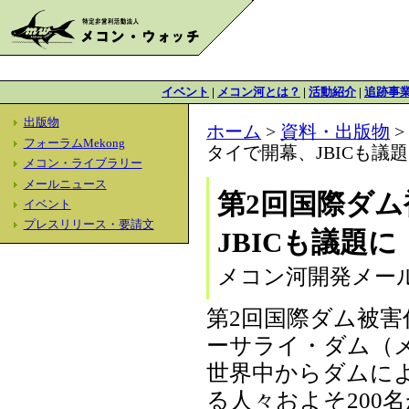
イベント
|
メコン河とは？
|
活動紹介
|
追跡事
出版物
ホーム
>
資料・出版物
フォーラムMekong
タイで開幕、JBICも議
メコン・ライブラリー
メールニュース
第2回国際ダ
イベント
プレスリリース・要請文
JBICも議題に
メコン河開発メールニ
第2回国際ダム被害
ーサライ・ダム（
世界中からダムに
る人々およそ200