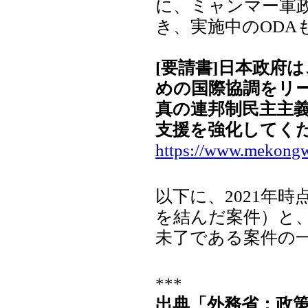
に、ミャンマー軍
き、実施中のODA
[要請書]日本政府
めの国際協調をリ
真の連邦制民主主
支援を強化してく
https://www.mekong
以下に、2021年時
を結んだ案件）と
未了である案件の
***
出典「外務省：政