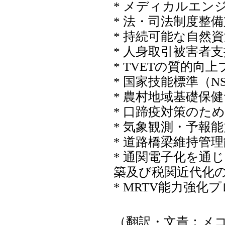
* メディカルエン
* 法・司法制度整
* 持続可能な自然
* 人身取引被害者
* TVETの質的向
* 国家技能標準（
* 農村地域基礎保
* 口蹄疫対策のた
* 気象観測・予報
* 道路橋梁維持管
* 通関電子化を通
築及び税関近代化
* MRTV能力強化
（翻訳・文責：メ