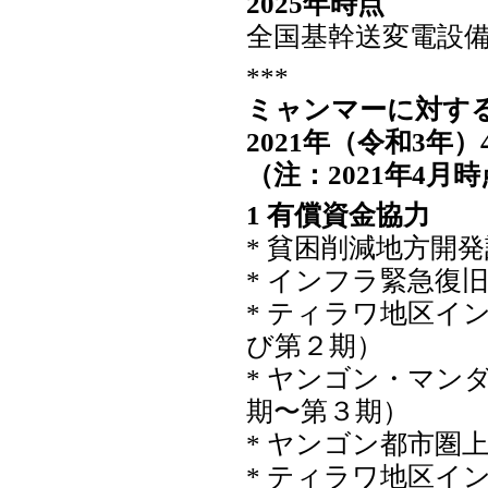
2025年時点
全国基幹送変電設備
***
ミャンマーに対す
2021年（令和3年
（注：2021年4
1 有償資金協力
* 貧困削減地方開
* インフラ緊急復
* ティラワ地区イ
び第２期）
* ヤンゴン・マン
期〜第３期）
* ヤンゴン都市圏
* ティラワ地区イ