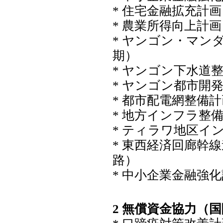
* 住宅金融拡充計画
* 農業所得向上計画
* ヤンゴン・マン
期）
* ヤンゴン下水道
* ヤンゴン都市開
* 都市配電網整備
* 地方インフラ整
* ティラワ地区イ
* 東西経済回廊幹
路）
* 中小企業金融強
2 無償資金協力（