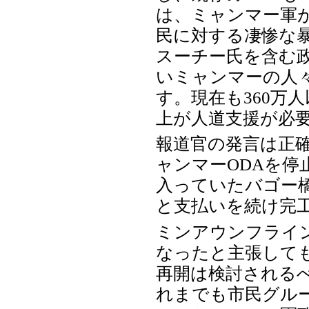
は、ミャンマー軍
民に対する凄惨な
スーチー氏を含む
いミャンマーの人
す。現在も360万
上が人道支援が必
報道官の発言は正
ャンマーODAを
入っていたバゴー
と支払いを続け完
ミンアウンフライ
なったと主張して
再開は検討される
れまでも市民グル