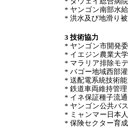
* ダウェイ総合病
* ヤンゴン南部水
* 洪水及び地滑り
3 技術協力
* ヤンゴン市開発
* イエジン農業大
* マラリア排除モ
* バゴー地域西部
* 送配電系統技術
* 鉄道車両維持管
* イネ保証種子流
* ヤンゴン公共バ
* ミャンマー日本
* 保険セクター育