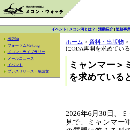
イベント
|
メコン河とは？
|
活動紹介
|
追跡事
出版物
ホーム
>
資料・出版物
フォーラムMekong
にODA再開を求めてい
メコン・ライブラリー
メールニュース
ミャンマー＞
イベント
プレスリリース・要請文
を求めている
2026年6月30
見で、ミャンマー