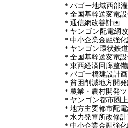
* バゴー地域西部
* 全国基幹送変電
* 通信網改善計画
* ヤンゴン配電網
* 中小企業金融強
* ヤンゴン環状鉄
* 全国基幹送変電
* 東西経済回廊整
* バゴー橋建設計画
* 貧困削減地方開
* 農業・農村開発
* ヤンゴン都市圏
* 地方主要都市配
* 水力発電所改修
* 中小企業金融強