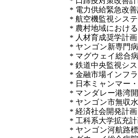
* 口蹄疫対策改善
* 電力供給緊急改
* 航空機監視シス
* 農村地域におけ
* 人材育成奨学計画
* ヤンゴン新専門
* マグウェイ総合
* 鉄道中央監視シ
* 金融市場インフ
* 日本ミャンマー
* マンダレー港湾
* ヤンゴン市無収
* 経済社会開発計画
* 工科系大学拡充
* ヤンゴン河航路