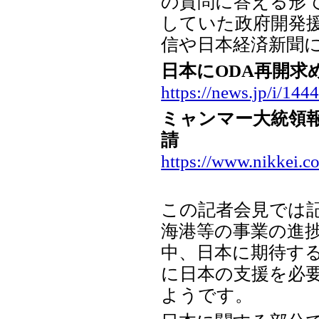
の質問に答える形で
していた政府開発援
信や日本経済新聞
日本にODA再開求
https://news.jp/i/
ミャンマー大統領報
請
https://www.nikke
この記者会見では
海港等の事業の進
中、日本に期待す
に日本の支援を必
ようです。