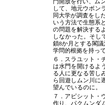
門開放を行い、ム
して、地元ウボン
同大学が調査をし
いう方法で生態系
の問題を解決する
しなかった。そし
鎖8か月とする閣
学問的根拠を持っ
６．スラユット・
は水門を開けるよ
る人に更なる苦し
ら回遊しムン川に
望んでいるのに。
７．アピシット・
作り、パクムンダ