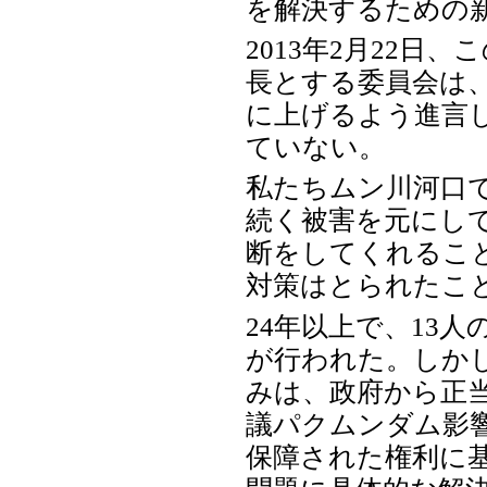
を解決するための
2013年2月22
長とする委員会は、
に上げるよう進言
ていない。
私たちムン川河口
続く被害を元にし
断をしてくれるこ
対策はとられたこ
24年以上で、13人
が行われた。しか
みは、政府から正
議パクムンダム影
保障された権利に基