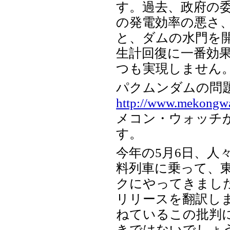
す。過去、政府の
の発電効率の悪さ
と、ダムの水門を
生計回復に一番効
つも実現しません
パクムンダムの問
http://www.mekongwat
メコン・ウォッチ
す。
今年の5月6日、人
料列車に乗って、
クにやってきまし
リリースを翻訳し
ねているこの批判
きではないでしょ