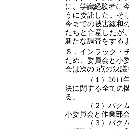
に、学識経験者に
うに委託した。そ
今までの被害緩和の
たちと合意したが、
新たな調査をする
８．インラック・
ため、委員会と小委
会は次の3点の決議
（１）2011年
決に関する全ての
る。
（２）パクムン
小委員会と作業部
（３）パクムン