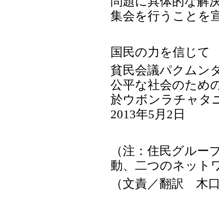
問題に具体的な解
集会を行うことを
国民の力を信じて
貧民会議パクムン
公平な社会のための国
於ウボンラチャタ
2013年5月2日
（注：住民グルー
動、二つのネット
（文責／翻訳 木