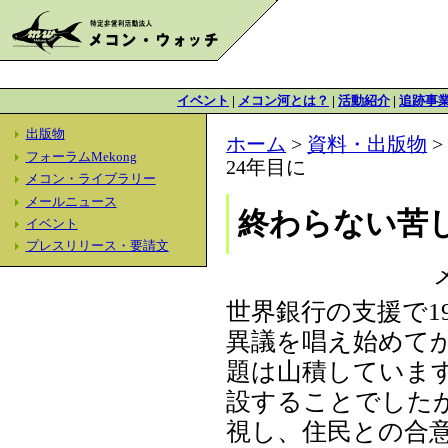
イベント
|
メコン河とは？
|
活動紹介
|
追跡事
出版物
ホーム
>
資料・出版物
フォーラムMekong
24年目に
メコン・ライブラリー
メールニュース
終わらない苦し
イベント
プレスリリース・要請文
世界銀行の支援で1
異議を唱え始めて
題は山積していま
設することでした
視し、住民との合