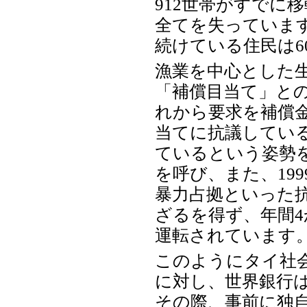
912世帯がすでに
全てを失っていま
続けている住民は6
漁業を中心とした
「補償目当て」との
れから要求を補償
当てに抗議してい
ているという姿勢
を呼び、また、19
暴力占拠といった
ざるを得ず、年間4
運転されています
このようにタイ社
に対し、世界銀行は
その際、事前に独