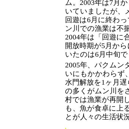
ム。2003年は7月
いていましたが、
回遊は6月に終わ
ン川での漁業は不
2004年は「回遊
開放時期が5月か
いたのは6月中旬で
2005年、パクム
いにもかかわらず
水門解放を1ヶ月
の多くがムン川を
村では漁業が再開
も、魚が食卓に上
とが人々の生活状況を改