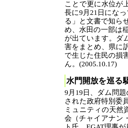
ことで更に水位が
長に9月21日にな
る」と文書で知ら
め、水田の一部は
が出ています。ダ
害をまとめ、県に
で生じた住民の損
ん。(2005.10.17)
水門開放を巡る
9月19日、ダム問
された政府特別委
ミュニティの天然
会（チャイアナン
ト氏、EGAT理事