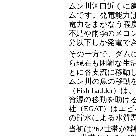
ムン川河口近くに
ムです。発電能力は
電力をまかなう程
不足や雨季のメコ
分以下しか発電で
その一方で、ダム
ら現在も困難な生
とに各支流に移動
ムン川の魚の移動
（Fish Ladd
資源の移動を助け
社（EGAT）はエ
の貯水による水質
当初は262世帯が