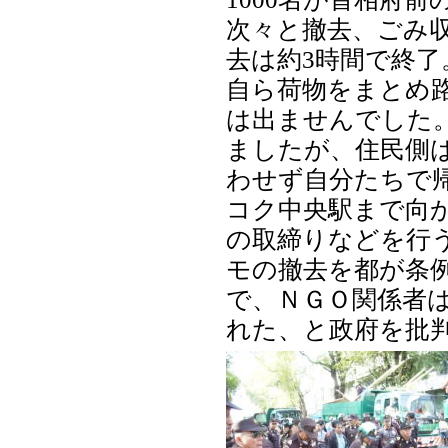
次々と撤去、ごみ
去は約3時間で終
自ら荷物をまとめ
は出ませんでした
ましたが、住民側
わせず自分たちで
コク中央駅まで向
の取締りなどを行
モの撤去を都が条
で、ＮＧＯ関係者
れた、と政府を批判し