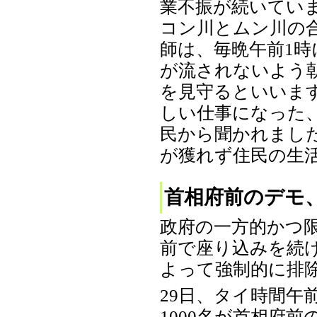
業不振が続いてい
コン川とムン川の
師は、毎晩午前1
が流されないよう
を見守るといいま
しい仕事になった
民から聞かれまし
が獲れず住民の生活
首相府前のデモ
政府の一方的かつ
前で座り込みを続
よって強制的に排
29日、タイ時間午
1000名が首相府