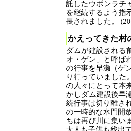
託したウボンラチ
を継続するよう指
長されました。 (2002
かえってきた村
ダムが建設される
オ・ゲン」と呼ば
の行事を早瀬（ゲ
り行っていました
の人々にとって本
かしダム建設後早
統行事は切り離され
の一時的な水門開
ちは再び川に集い
大人も子供も総出