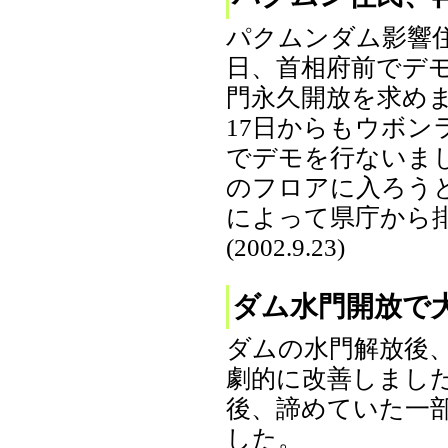
パクムンダム影響住
日、首相府前でデ
門永久開放を求め
17日からもウボン
でデモを行ないまし
のフロアに入ろう
によって県庁から
(2002.9.23)
ダム水門開放で
ダムの水門解放後
劇的に改善しまし
後、諦めていた一
した。