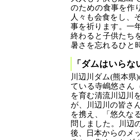
のための食事を作
人々も会食をし、
事を祈ります。一
終わると子供たち
暑さを忘れるひと時と
「ダムはいらな
川辺川ダム(熊本県
ている寺嶋悠さん
を育む清流川辺川
が、川辺川の皆さ
を携え、「悠久な
問しました。川辺
後、日本からのメ