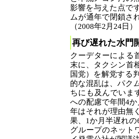
影響を与えた点で
ムが通年で閉鎖さ
（2008年2月24日）
再び遅れた水門開
クーデターによる
末に、タクシン首
国党）を解党する
的な混乱は、パク
ちにも及んでいます
への配慮で年間4
年はそれが理由無
果、1か月半遅れの
グループのネット
イ発電公社が閣議