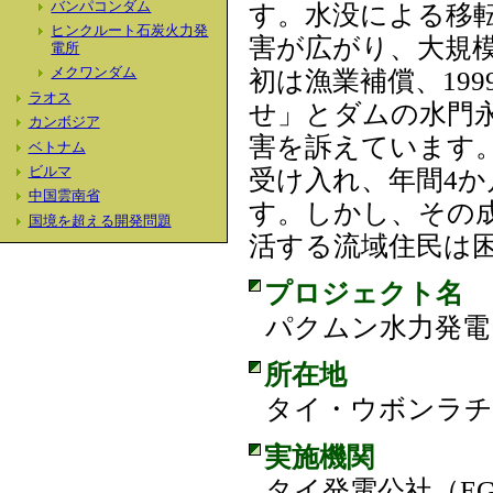
バンパコンダム
す。水没による移
ヒンクルート石炭火力発
害が広がり、大規
電所
初は漁業補償、19
メクワンダム
ラオス
せ」とダムの水門
カンボジア
害を訴えています。
ベトナム
受け入れ、年間4
ビルマ
中国雲南省
す。しかし、その
国境を超える開発問題
活する流域住民は
プロジェクト名
パクムン水力発電ダム 
所在地
タイ・ウボンラチ
実施機関
タイ発電公社（E