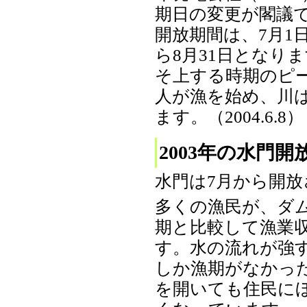
期日の変更が閣議
開放期間は、7月1
ら8月31日となり
そ上する時期のピ
人が漁を始め、川
ます。（2004.6.8）
2003年の水門開
水門は7月から開放
多くの漁民が、ダム
期と比較して漁業
す。水の流れが強
しか漁期がなかっ
を開いても住民に