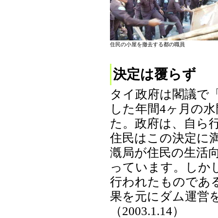
住民の小屋を撤去する都の職員
決定は覆らず
タイ政府は閣議で
した年間4ヶ月の水
た。政府は、自ら
住民はこの決定に
漑局が住民の生活
っています。しか
行われたものであ
果を元にダム運営
（2003.1.14）