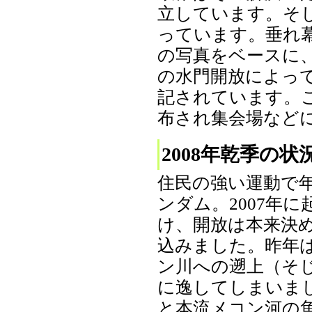
立しています。そ
っています。垂れ
の写真をベースに
の水門開放によっ
記されています。こ
布され集会場などに
2008年乾季の状
住民の強い運動で
ンダム。2007年
け、開放は本来決め
込みました。昨年は
ン川への遡上（そ
に逸してしまいま
と本流メコン河の