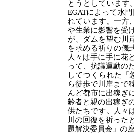
とうとしています
EGATによって水
れています。一方
や生業に影響を受け
が、ダムを望む川
を求める祈りの儀
人々は手に手に花
って、抗議運動の
してつくられた「
ら徒歩で川岸まで
んど都市に出稼ぎ
齢者と親の出稼ぎ
供たちです。人々
川の回復を祈った
題解決委員会」の