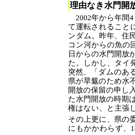
理由なき水門開
2002年から年間
て運転されること
ンダム。昨年、住
コン河からの魚の回
日からの水門開放
た。しかし、タイ発
突然、「ダムのあ
県が旱魃のため水
開放の保留の申し
た水門開放の時期は
権はない、と主張
その上更に、県の委
にもかかわらず、