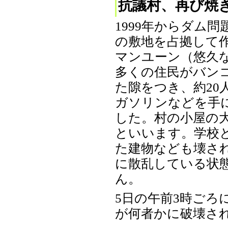
抗議村、再び焼
1999年からダム
の敷地を占拠して
マンユーン（悠久
多くの住民がバン
た隙をつき、約20
ガソリンなどを手
した。村の小屋の
といいます。学校
た建物なども壊さ
に散乱している状
ん。
5日の午前3時ごろ
が何者かに破壊される