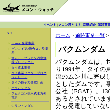
イベント
|
メコン河とは？
|
活動紹介
|
追跡事
タイ
ホーム
>
追跡事業一覧
J-Power発電事業
パクムンダム
ゲンコイ第2複合火力発電
所
サムットプラカン汚水処
パクムンダムは、
理プロジェクト
り1994年、タイ
タイ導水事業
タイ農業セクタープログ
流のムン川に完成
ラムローン
としたダムです。
タイの原子力発電計画
パクムンダム
公社（EGAT）。1
ラムタコン揚水式水力発
あるとされていま
電所
分も発電していな
シリントンダム