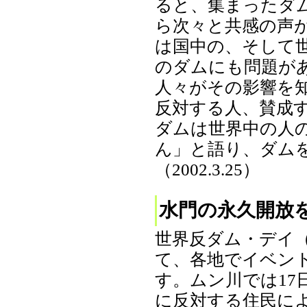
ると、集まったダ
ら次々と共感の声
は国中の、そして
のダムにも問題が
人々がその影響を
反対する人、賛成
ダムは世界中の人
ん」と語り、ダム
（2002.3.25）
水門の永久開放
世界反ダム・デイ（
て、各地でイベン
す。ムン川では17
に反対する住民に