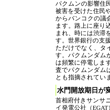
パクムンの影響住
被害を受けた住民や
からバンコクの議
ます。路上に座り
まれ、時には渋滞
す。世界銀行の支
ただけでなく、タ
す。パクムンダム
は頻繁に停電しま
査でパクムンダム
とも指摘されています。(
水門開放期日が
首相府付きサンサ
イ発電公社（EGA