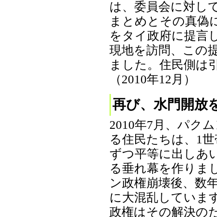
は、委員会に対し
まとめとその真偽
をタイ政府に提言し
現地を訪問、この
ました。住民側は
（2010年12月）
再び、水門開放
2010年7月、パ
る住民たちは、1世帯
ずつ平等に出しあ
る垂れ幕を作りま
ン政権崩壊後、数
に大混乱していま
政権はその解決の