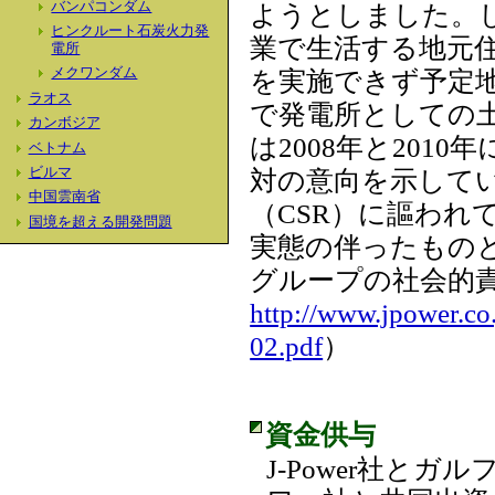
バンパコンダム
ようとしました。
ヒンクルート石炭火力発
業で生活する地元住
電所
を実施できず予定
メクワンダム
ラオス
で発電所としての
カンボジア
は2008年と2010
ベトナム
対の意向を示していま
ビルマ
中国雲南省
（CSR）に謳われ
国境を超える開発問題
実態の伴ったものと
グループの社会的
http://www.jpower.co
02.pdf
）
資金供与
J-Power社とガ