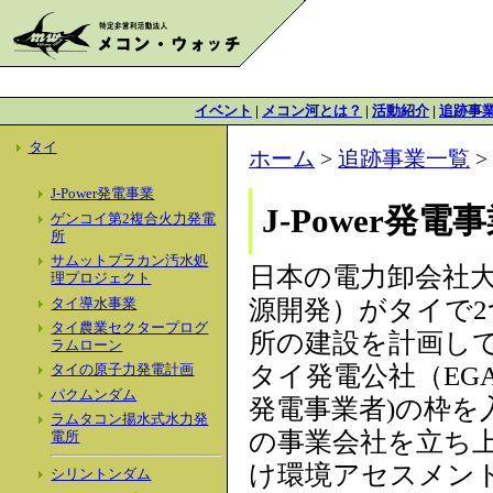
イベント
|
メコン河とは？
|
活動紹介
|
追跡事
タイ
ホーム
>
追跡事業一覧
J-Power発電事業
J-Power発電
ゲンコイ第2複合火力発電
所
サムットプラカン汚水処
日本の電力卸会社大手
理プロジェクト
源開発）がタイで
タイ導水事業
タイ農業セクタープログ
所の建設を計画し
ラムローン
タイ発電公社（EGAT
タイの原子力発電計画
パクムンダム
発電事業者)の枠を
ラムタコン揚水式水力発
の事業会社を立ち
電所
け環境アセスメント
シリントンダム