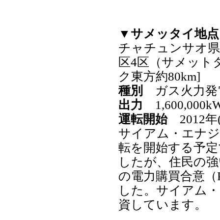
▼サメッタイ地点
チャチュンサオ県
区4区（サメット
ク東方約80km]
種別
ガス火力発
出力
1,600,000kW
運転開始
2012年
サイアム・エナジー
転を開始する予定
したが、住民の強
の電力購買合意（P
した。サイアム・エ
資しています。