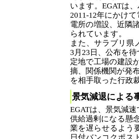
います。EGATは
2011-12年に
電所の増設、近隣
られています。
また、サラブリ県
3月23日、公布を
定地で工場の建設
摘、関係機関が発
を相手取った行政裁判
景気減退による
EGATは、景気減
供給過剰になる懸念
業を遅らせるよう要請
日付バンコクポス