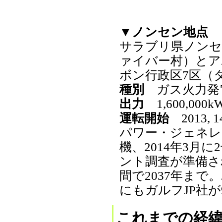
▼ノンセン地点
サラブリ県ノンセ
ァイバー村）とア
ボン行政区7区（タ
種別
ガス火力発
出力
1,600,000kW
運転開始
2013, 
パワー・ジェネレー
機、2014年3月
ント調査が準備さ
間で2037年ま
にもガルフJP社が
これまでの経