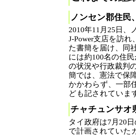
ノンセン郡住民、
2010年11月2
J-Power支店
た書簡を届け、同
には約100名の住
の状況や行政裁判
簡では、憲法で保
かかわらず、一部
ども記されていま
チャチュンサオ
タイ政府は7月20
で計画されていたガ