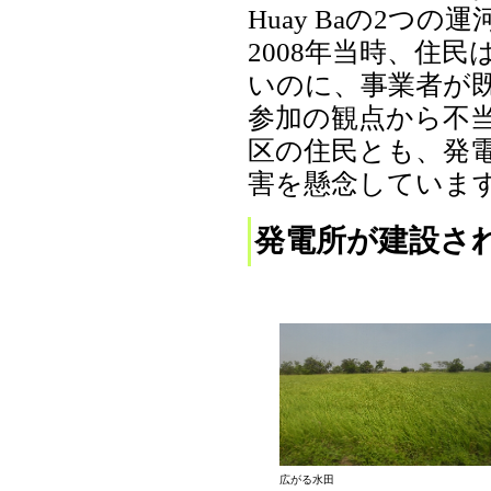
Huay Baの2
2008年当時、住
いのに、事業者が
参加の観点から不
区の住民とも、発
害を懸念していま
発電所が建設さ
広がる水田