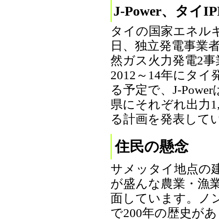
J-Power、タイ
タイの国家エネルギー
日、独立発電事業者（
然ガス火力発電2
2012～14年にタ
る予定で、J-Po
県にそれぞれ出力1
る計画を発表しています
住民の懸念
サメッタイ地点の
が盛んな農業・漁業地帯
面しています。ノ
で200年の歴史があ