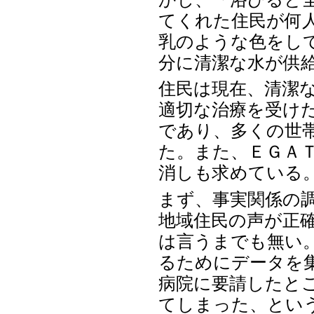
てくれた住民が何
乳のような色をし
分に清潔な水が供
住民は現在、清潔
適切な治療を受け
であり、多くの世
た。また、ＥＧＡ
消しも求めている
まず、事実関係の
地域住民の声が正
は言うまでも無い
るためにデータを
病院に要請したと
てしまった、とい