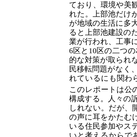
ており、環境や美
れた。上部池だけ
が地域の生活に多
ると上部池建設のた
業が行われ、工事
6区と10区の二つ
的な対策が取られ
民移転問題がなく
れているにも関わ
このレポートは公
構成する。人々の
しれない。だが、
の声に耳をかたむ
いる住民参加やス
いと考えるからで