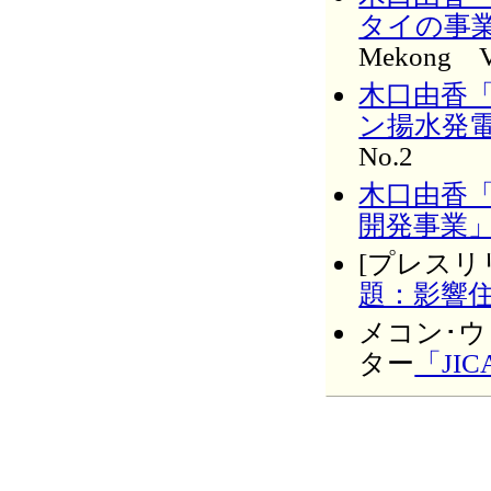
タイの事
Mekong Vo
木口由香
ン揚水発
No.2
木口由香「
開発事業
[プレスリ
題：影響
メコン･ウ
ター
「JI