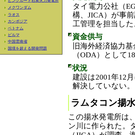
ヒンクルート石炭火力発電所
タイ電力公社（E
メクワンダム
構、JICA）が
ラオス
工管理を担当した
カンボジア
ベトナム
資金供与
ビルマ
中国雲南省
旧海外経済協力基
国境を超える開発問題
（ODA）として1
状況
建設は2001年1
解決していない。（
ラムタコン揚水
この揚水発電所は
ン川に作られた。
（JICA）が調査