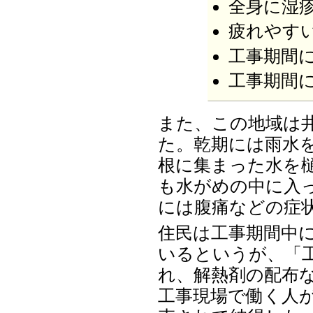
全身に湿
疲れやす
工事期間
工事期間
また、この地域は
た。乾期には雨水
根に集まった水を
も水がめの中に入
には腹痛などの症
住民は工事期間中
いるというが、「
れ、解熱剤の配布
工事現場で働く人