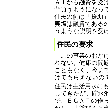
ＡＴから融資を受
背負うようになっ
住民の側は「援助
実際は融資である
うような説明を受
住民の要求
「この事業のおか
れない。健康の問
こともなく、今ま
けてもらえないの
住民は生活用水に
してきたが、貯水
で、ＥＧＡＴの作
かし、「浴びると