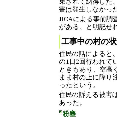
束されて納得した
害は発生しなかっ
JICAによる事前
がある、と明記せ
工事中の村の状
住民の話によると、
の1日2回行われ
ときもあり、空高
まま村の上に降り
ったという。
住民の訴える被害
あった。
粉塵