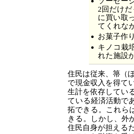
ソーセー
2回だけ
に買い取
てくれな
お菓子作
キノコ栽
れた施設
住民は従来、箒（
で現金収入を得て
生計を依存してい
ている経済活動で
拓できる。これら
きる。しかし、外
住民自身が担える