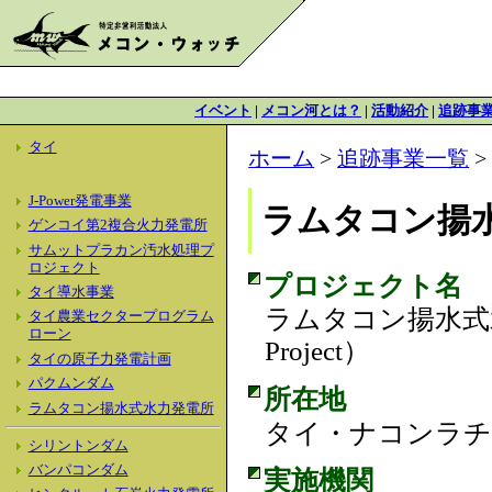
イベント
|
メコン河とは？
|
活動紹介
|
追跡事
タイ
ホーム
>
追跡事業一覧
J-Power発電事業
ラムタコン揚
ゲンコイ第2複合火力発電所
サムットプラカン汚水処理プ
ロジェクト
プロジェクト名
タイ導水事業
ラムタコン揚水式水力発電
タイ農業セクタープログラム
ローン
Project）
タイの原子力発電計画
パクムンダム
所在地
ラムタコン揚水式水力発電所
タイ・ナコンラチ
シリントンダム
バンパコンダム
実施機関