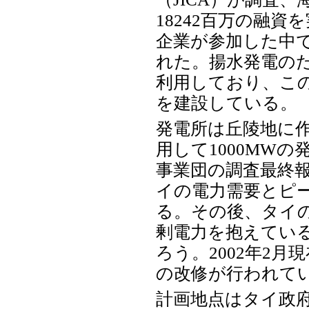
18242百万の融
企業が参加した中
れた。揚水発電の
利用しており、こ
を建設している。
発電所は丘陵地に作
用して1000MWの
事業団の調査最終
イの電力需要とピ
る。その後、タイ
剰電力を抱えてい
ろう。2002年2
の改修が行われて
計画地点はタイ政